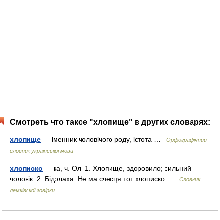
Смотреть что такое "хлопище" в других словарях:
хлопище
— іменник чоловічого роду, істота …
Орфографічний
словник української мови
хлописко
— ка, ч. Ол. 1. Хлопище, здоровило; сильний
чоловік. 2. Бідолаха. Не ма счесця тот хлописко …
Словник
лемківскої говірки