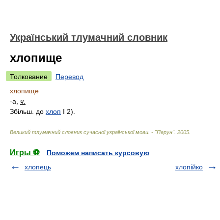
Український тлумачний словник
хлопище
Толкование
Перевод
хлопище
-а,
ч.
Збільш. до
хлоп
I 2).
Великий тлумачний словник сучасної української мови. - "Перун"
.
2005
.
Игры ⚽
Поможем написать курсовую
хлопець
хлопійко