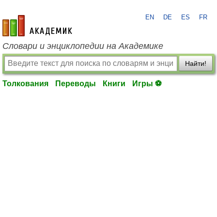
EN
DE
ES
FR
academic.ru
Словари и энциклопедии на Академике
Найти!
Толкования
Переводы
Книги
Игры ⚽